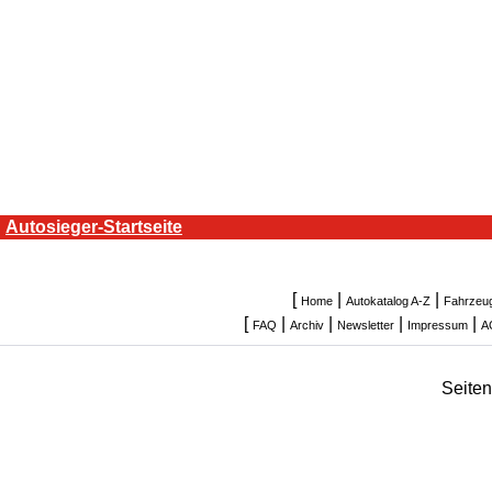
Autosieger-Startseite
[
|
|
Home
Autokatalog A-Z
Fahrzeu
[
|
|
|
|
FAQ
Archiv
Newsletter
Impressum
A
Seite