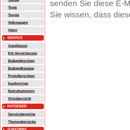
Suzuki
senden Sie diese E-M
Tesla
Sie wissen, dass dies
Toyota
Volkswagen
Volvo
SERVICE
Autohäuser
Kfz-Versicherung
Bußgeldrechner
Bußgeldkatalog
Promillerechner
Kaufvertrag
Notrufnummern
Ortsübersicht
RATGEBER
Servicebereiche
Themenbereiche
SURFTIPPS