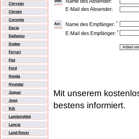
Name des Absender:
Von:
Chrysler
E-Mail des Absender:
Citroën
Corvette
*
An:
Name des Empfänger:
Dacia
*
E-Mail des Empfänger:
Daihatsu
Dodge
Ferrari
Fiat
Ford
Honda
Hyundai
Mit unserem kostenl
Jaguar
Jeep
bestens informiert.
KIA
Lamborghini
Lancia
Land Rover