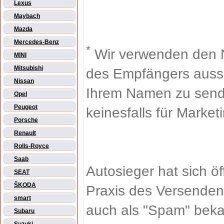
Lexus
Maybach
Mazda
Mercedes-Benz
*
Wir verwenden den 
MINI
Mitsubishi
des Empfängers aussch
Nissan
Ihrem Namen zu sende
Opel
Peugeot
keinesfalls für Market
Porsche
Renault
Rolls-Royce
Saab
Autosieger hat sich ö
SEAT
ŠKODA
Praxis des Versenden
smart
auch als "Spam" beka
Subaru