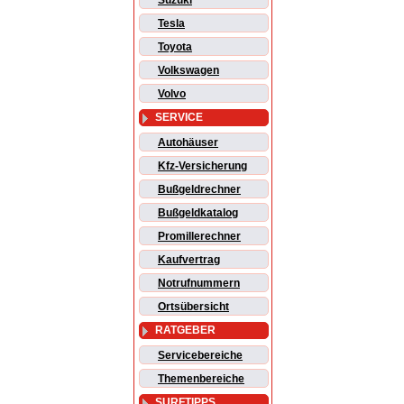
Suzuki
Tesla
Toyota
Volkswagen
Volvo
SERVICE
Autohäuser
Kfz-Versicherung
Bußgeldrechner
Bußgeldkatalog
Promillerechner
Kaufvertrag
Notrufnummern
Ortsübersicht
RATGEBER
Servicebereiche
Themenbereiche
SURFTIPPS