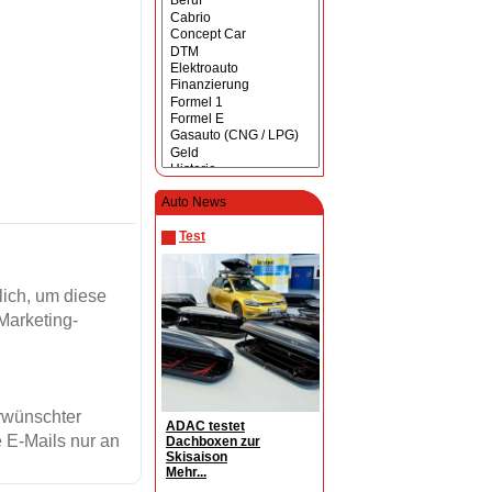
Auto News
Test
ich, um diese
Marketing-
erwünschter
ADAC testet
 E-Mails nur an
Dachboxen zur
Skisaison
Mehr...