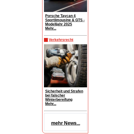
Porsche Taycan 4
Sportlimousine & GTS -
Modelljahr 2025
Mehr...
Verkehrsrecht
Sicherheit und Strafen
bei falscher
Winterbereifung
Mehr...
mehr News...