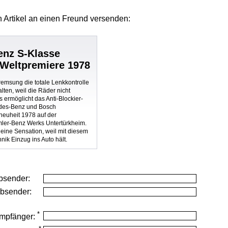
 Artikel
an einen Freund versenden:
enz S-Klasse
-Weltpremiere 1978
bremsung die totale Lenkkontrolle
lten, weil die Räder nicht
 ermöglicht das Anti-Blockier-
des-Benz und Bosch
neuheit 1978 auf der
ler-Benz Werks Untertürkheim.
eine Sensation, weil mit diesem
nik Einzug ins Auto hält.
bsender:
Absender:
*
mpfänger: