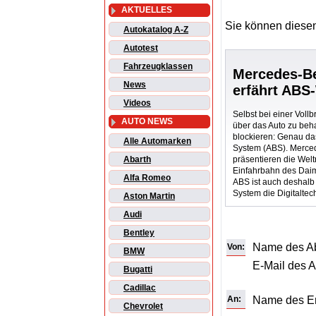
AKTUELLES
Sie können diesen
Autokatalog A-Z
Autotest
Fahrzeugklassen
Mercedes-B
News
erfährt ABS
Videos
Selbst bei einer Voll
AUTO NEWS
über das Auto zu beha
blockieren: Genau das
Alle Automarken
System (ABS). Merce
präsentieren die Welt
Abarth
Einfahrbahn des Daim
Alfa Romeo
ABS ist auch deshalb 
System die Digitaltech
Aston Martin
Audi
Bentley
Name des A
Von:
BMW
E-Mail des 
Bugatti
Cadillac
An:
Name des E
Chevrolet