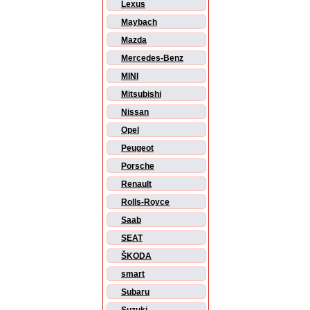
Lexus
Maybach
Mazda
Mercedes-Benz
MINI
Mitsubishi
Nissan
Opel
Peugeot
Porsche
Renault
Rolls-Royce
Saab
SEAT
ŠKODA
smart
Subaru