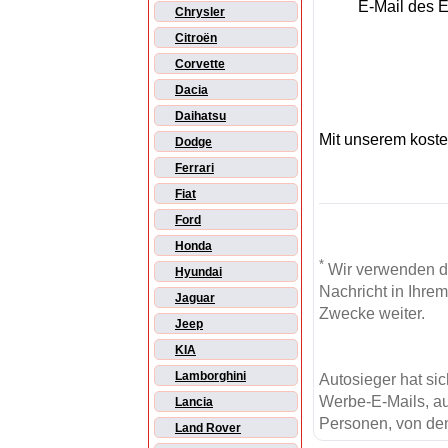
E-Mail des 
Chrysler
Citroën
Corvette
Dacia
Daihatsu
Mit unserem kost
Dodge
Ferrari
Fiat
Ford
Honda
*
Wir verwenden d
Hyundai
Nachricht in Ihre
Jaguar
Zwecke weiter.
Jeep
KIA
Lamborghini
Autosieger hat si
Werbe-E-Mails, au
Lancia
Personen, von den
Land Rover