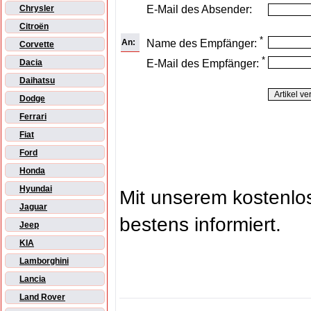
E-Mail des Absender:
Chrysler
Citroën
*
An:
Name des Empfänger:
Corvette
*
E-Mail des Empfänger:
Dacia
Daihatsu
Dodge
Ferrari
Fiat
Ford
Honda
Hyundai
Mit unserem kostenl
Jaguar
bestens informiert.
Jeep
KIA
Lamborghini
Lancia
Land Rover