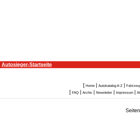
Autosieger-Startseite
[
|
|
Home
Autokatalog A-Z
Fahrzeu
[
|
|
|
|
FAQ
Archiv
Newsletter
Impressum
A
Seite