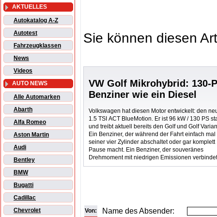
AKTUELLES
Autokatalog A-Z
Autotest
Sie können diesen Art
Fahrzeugklassen
News
Videos
VW Golf Mikrohybrid: 130-
AUTO NEWS
Benziner wie ein Diesel
Alle Automarken
Abarth
Volkswagen hat diesen Motor entwickelt: den n
1.5 TSI ACT BlueMotion. Er ist 96 kW / 130 PS st
Alfa Romeo
und treibt aktuell bereits den Golf und Golf Varian
Ein Benziner, der während der Fahrt einfach mal
Aston Martin
seiner vier Zylinder abschaltet oder gar komplett
Audi
Pause macht. Ein Benziner, der souveränes
Drehmoment mit niedrigen Emissionen verbindet
Bentley
BMW
Bugatti
Cadillac
Name des Absender:
Chevrolet
Von: