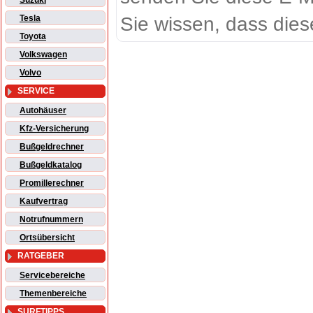
Suzuki
Sie wissen, dass dies
Tesla
Toyota
Volkswagen
Volvo
SERVICE
Autohäuser
Kfz-Versicherung
Bußgeldrechner
Bußgeldkatalog
Promillerechner
Kaufvertrag
Notrufnummern
Ortsübersicht
RATGEBER
Servicebereiche
Themenbereiche
SURFTIPPS