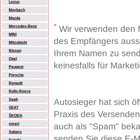
Lexus
Maybach
Mazda
*
Wir verwenden den 
Mercedes-Benz
MINI
des Empfängers aussch
Mitsubishi
Ihrem Namen zu sende
Nissan
Opel
keinesfalls für Market
Peugeot
Porsche
Renault
Rolls-Royce
Autosieger hat sich ö
Saab
SEAT
Praxis des Versenden
ŠKODA
auch als "Spam" beka
smart
Subaru
senden Sie diese E-M