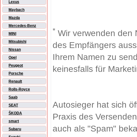
Lexus
Maybach
Mazda
Mercedes-Benz
*
Wir verwenden den 
MINI
Mitsubishi
des Empfängers aussch
Nissan
Ihrem Namen zu sende
Opel
Peugeot
keinesfalls für Market
Porsche
Renault
Rolls-Royce
Saab
Autosieger hat sich ö
SEAT
ŠKODA
Praxis des Versenden
smart
auch als "Spam" beka
Subaru