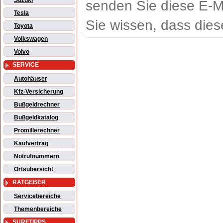
Suzuki
senden Sie diese E-M
Tesla
Sie wissen, dass dies
Toyota
Volkswagen
Volvo
SERVICE
Autohäuser
Kfz-Versicherung
Bußgeldrechner
Bußgeldkatalog
Promillerechner
Kaufvertrag
Notrufnummern
Ortsübersicht
RATGEBER
Servicebereiche
Themenbereiche
SURFTIPPS