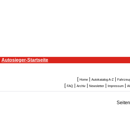
Autosieger-Startseite
[
|
|
Home
Autokatalog A-Z
Fahrzeu
[
|
|
|
|
FAQ
Archiv
Newsletter
Impressum
A
Seite