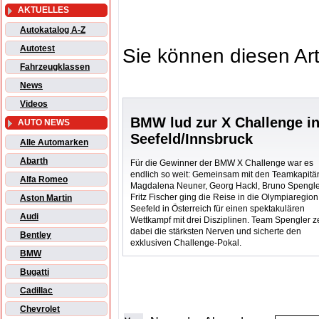
AKTUELLES
Autokatalog A-Z
Autotest
Sie können diesen Art
Fahrzeugklassen
News
Videos
BMW lud zur X Challenge i
AUTO NEWS
Seefeld/Innsbruck
Alle Automarken
Abarth
Für die Gewinner der BMW X Challenge war es
endlich so weit: Gemeinsam mit den Teamkapit
Alfa Romeo
Magdalena Neuner, Georg Hackl, Bruno Spengl
Fritz Fischer ging die Reise in die Olympiaregion
Aston Martin
Seefeld in Österreich für einen spektakulären
Audi
Wettkampf mit drei Disziplinen. Team Spengler z
dabei die stärksten Nerven und sicherte den
Bentley
exklusiven Challenge-Pokal.
BMW
Bugatti
Cadillac
Chevrolet