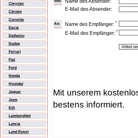
Name des Absender:
Von:
Chrysler
E-Mail des Absender:
Citroën
Corvette
*
An:
Name des Empfänger:
Dacia
*
E-Mail des Empfänger:
Daihatsu
Dodge
Ferrari
Fiat
Ford
Honda
Hyundai
Mit unserem kostenl
Jaguar
Jeep
bestens informiert.
KIA
Lamborghini
Lancia
Land Rover