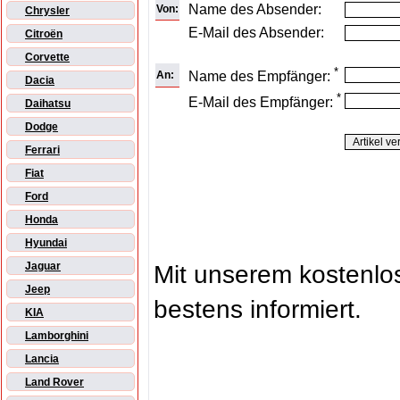
Name des Absender:
Von:
Chrysler
E-Mail des Absender:
Citroën
Corvette
*
An:
Name des Empfänger:
Dacia
*
E-Mail des Empfänger:
Daihatsu
Dodge
Ferrari
Fiat
Ford
Honda
Hyundai
Jaguar
Mit unserem kostenl
Jeep
bestens informiert.
KIA
Lamborghini
Lancia
Land Rover