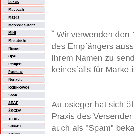
Lexus
Maybach
Mazda
Mercedes-Benz
*
Wir verwenden den 
MINI
Mitsubishi
des Empfängers aussch
Nissan
Ihrem Namen zu sende
Opel
Peugeot
keinesfalls für Market
Porsche
Renault
Rolls-Royce
Saab
Autosieger hat sich ö
SEAT
ŠKODA
Praxis des Versenden
smart
auch als "Spam" beka
Subaru