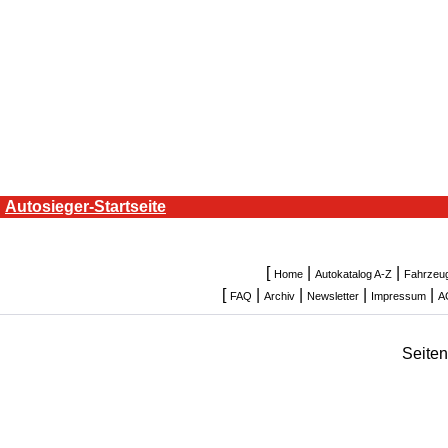
Autosieger-Startseite
[
|
|
Home
Autokatalog A-Z
Fahrzeu
[
|
|
|
|
FAQ
Archiv
Newsletter
Impressum
A
Seite