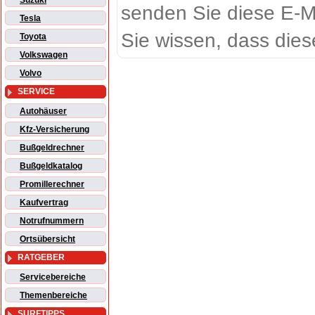
Suzuki
senden Sie diese E-M
Tesla
Sie wissen, dass dies
Toyota
Volkswagen
Volvo
SERVICE
Autohäuser
Kfz-Versicherung
Bußgeldrechner
Bußgeldkatalog
Promillerechner
Kaufvertrag
Notrufnummern
Ortsübersicht
RATGEBER
Servicebereiche
Themenbereiche
SURFTIPPS