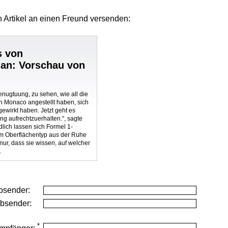
 Artikel
an einen Freund versenden:
s von
an: Vorschau von
nugtuung, zu sehen, wie all die
ch Monaco angestellt haben, sich
ewirkt haben. Jetzt geht es
g aufrechtzuerhalten.", sagte
dlich lassen sich Formel 1-
m Oberflächentyp aus der Ruhe
 nur, dass sie wissen, auf welcher
.
bsender:
Absender:
*