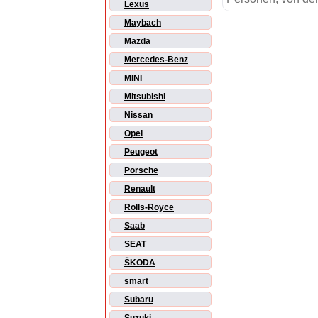
Lexus
Maybach
Mazda
Mercedes-Benz
MINI
Mitsubishi
Nissan
Opel
Peugeot
Porsche
Renault
Rolls-Royce
Saab
SEAT
ŠKODA
smart
Subaru