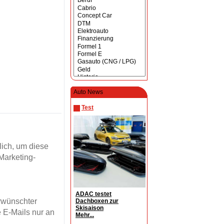
Auto News
Test
ich, um diese
Marketing-
ADAC testet
erwünschter
Dachboxen zur
Skisaison
 E-Mails nur an
Mehr...