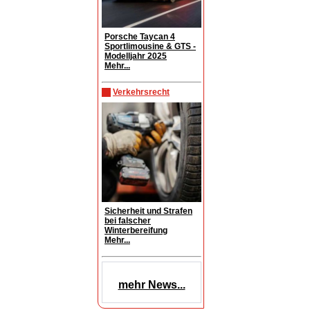
Porsche Taycan 4
Sportlimousine & GTS -
Modelljahr 2025
Mehr...
Verkehrsrecht
Sicherheit und Strafen
bei falscher
Winterbereifung
Mehr...
mehr News...