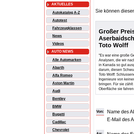
AKTUELLES
Sie können diesen
Autokatalog A-Z
Autotest
Fahrzeugklassen
Großer Prei
News
Aserbaidsch
Videos
Toto Wolff
AUTO NEWS
"Es war eine große Ge
Alle Automarken
Analysen, die wir na
in Kanada so gut ausg
Abarth
darum, diesen Schwun
Toto Wolff. Schlussen
Alfa Romeo
Ingenieure von keine
Aston Martin
bringen. Für sie zählt
Oberfläche sie fahren
Audi
Bentley
BMW
Name des A
Von:
Bugatti
E-Mail des 
Cadillac
Chevrolet
An: