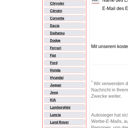
Name des E
Chrysler
E-Mail des 
Citroën
Corvette
Dacia
Daihatsu
Dodge
Mit unserem kost
Ferrari
Fiat
Ford
Honda
Hyundai
*
Wir verwenden d
Jaguar
Nachricht in Ihre
Jeep
Zwecke weiter.
KIA
Lamborghini
Autosieger hat si
Lancia
Werbe-E-Mails, au
Land Rover
Personen, von den