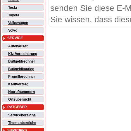
Suzuki
senden Sie diese E-M
Tesla
Toyota
Sie wissen, dass dies
Volkswagen
Volvo
SERVICE
Autohäuser
Kfz-Versicherung
Bußgeldrechner
Bußgeldkatalog
Promillerechner
Kaufvertrag
Notrufnummern
Ortsübersicht
RATGEBER
Servicebereiche
Themenbereiche
SURFTIPPS