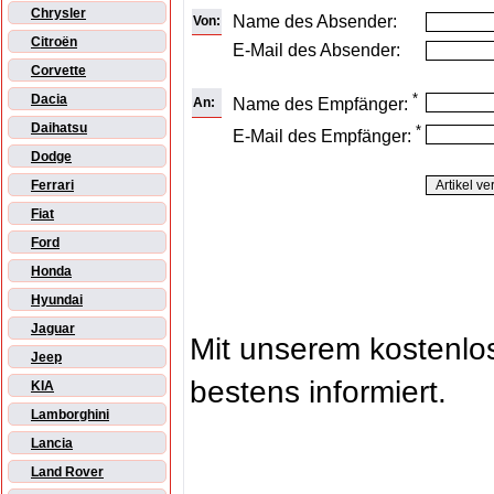
Chrysler
Name des Absender:
Von:
Citroën
E-Mail des Absender:
Corvette
*
Dacia
An:
Name des Empfänger:
Daihatsu
*
E-Mail des Empfänger:
Dodge
Ferrari
Fiat
Ford
Honda
Hyundai
Jaguar
Mit unserem kostenl
Jeep
bestens informiert.
KIA
Lamborghini
Lancia
Land Rover