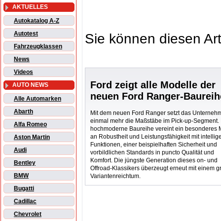
AKTUELLES
Autokatalog A-Z
Autotest
Sie können diesen Art
Fahrzeugklassen
News
Videos
Ford zeigt alle Modelle der
AUTO NEWS
neuen Ford Ranger-Baureih
Alle Automarken
Abarth
Mit dem neuen Ford Ranger setzt das Unterneh
einmal mehr die Maßstäbe im Pick-up-Segment.
Alfa Romeo
hochmoderne Baureihe vereint ein besonderes
an Robustheit und Leistungsfähigkeit mit intellig
Aston Martin
Funktionen, einer beispielhaften Sicherheit und
Audi
vorbildlichen Standards in puncto Qualität und
Komfort. Die jüngste Generation dieses o­n- und
Bentley
Offroad-Klassikers überzeugt erneut mit einem 
BMW
Variantenreichtum.
Bugatti
Cadillac
Chevrolet