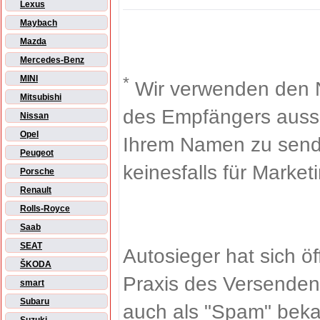
Lexus
Maybach
Mazda
Mercedes-Benz
*
MINI
Wir verwenden den 
Mitsubishi
des Empfängers aussch
Nissan
Opel
Ihrem Namen zu sende
Peugeot
keinesfalls für Market
Porsche
Renault
Rolls-Royce
Saab
SEAT
Autosieger hat sich ö
ŠKODA
Praxis des Versenden
smart
Subaru
auch als "Spam" beka