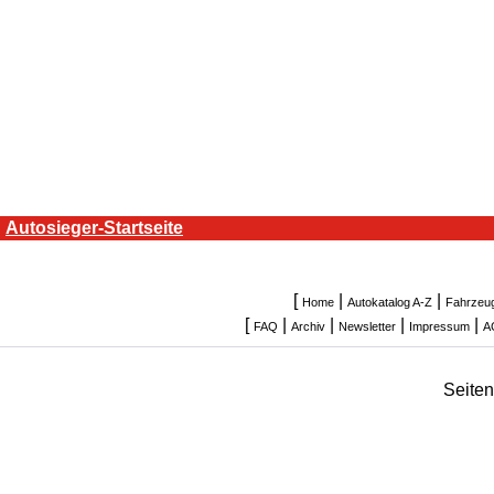
Autosieger-Startseite
[
|
|
Home
Autokatalog A-Z
Fahrzeu
[
|
|
|
|
FAQ
Archiv
Newsletter
Impressum
A
Seite