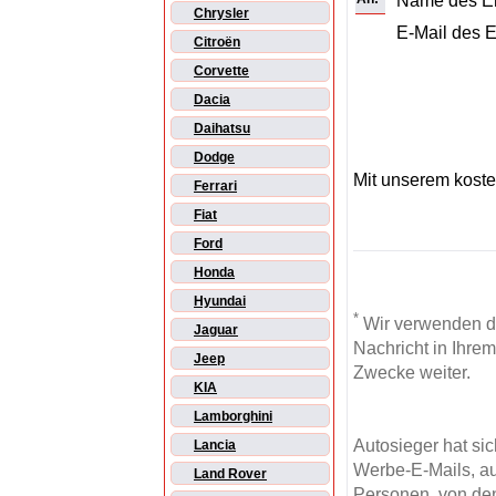
Name des E
Chrysler
E-Mail des 
Citroën
Corvette
Dacia
Daihatsu
Dodge
Mit unserem kost
Ferrari
Fiat
Ford
Honda
Hyundai
*
Wir verwenden d
Jaguar
Nachricht in Ihre
Jeep
Zwecke weiter.
KIA
Lamborghini
Autosieger hat si
Lancia
Werbe-E-Mails, au
Land Rover
Personen, von den