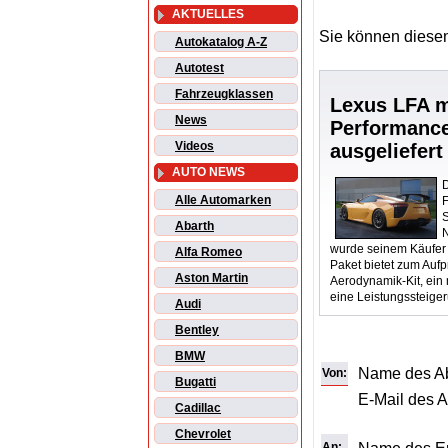
AKTUELLES
Sie können diesen
Autokatalog A-Z
Autotest
Fahrzeugklassen
Lexus LFA m
News
Performance
Videos
ausgeliefert
AUTO NEWS
D
Alle Automarken
F
Abarth
wurde seinem Käufer
Alfa Romeo
Paket bietet zum Aufp
Aston Martin
Aerodynamik-Kit, ein 
eine Leistungssteiger
Audi
Bentley
BMW
Name des A
Von:
Bugatti
E-Mail des 
Cadillac
Chevrolet
An: