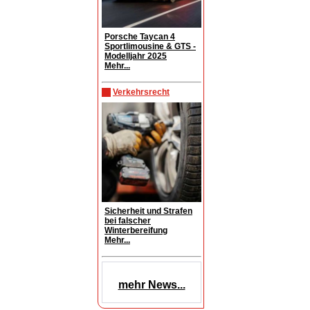
Porsche Taycan 4
Sportlimousine & GTS -
Modelljahr 2025
Mehr...
Verkehrsrecht
Sicherheit und Strafen
bei falscher
Winterbereifung
Mehr...
mehr News...