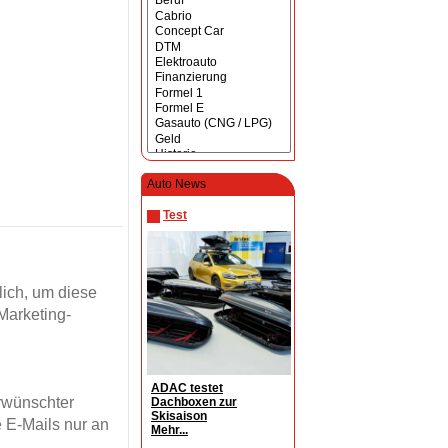
Auto News
Test
ich, um diese
Marketing-
ADAC testet
erwünschter
Dachboxen zur
Skisaison
 E-Mails nur an
Mehr...