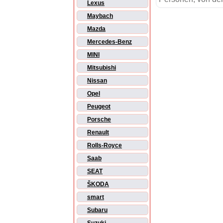
Lexus
Maybach
Mazda
Mercedes-Benz
MINI
Mitsubishi
Nissan
Opel
Peugeot
Porsche
Renault
Rolls-Royce
Saab
SEAT
ŠKODA
smart
Subaru