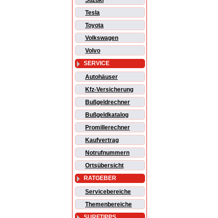
Suzuki
Tesla
Toyota
Volkswagen
Volvo
SERVICE
Autohäuser
Kfz-Versicherung
Bußgeldrechner
Bußgeldkatalog
Promillerechner
Kaufvertrag
Notrufnummern
Ortsübersicht
RATGEBER
Servicebereiche
Themenbereiche
SURFTIPPS