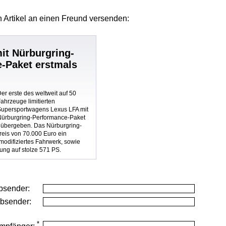
 Artikel
an einen Freund versenden:
it Nürburgring-
-Paket erstmals
er erste des weltweit auf 50
ahrzeuge limitierten
Supersportwagens Lexus LFA mit
Nürburgring-Performance-Paket
 übergeben. Das Nürburgring-
reis von 70.000 Euro ein
modifiziertes Fahrwerk, sowie
ung auf stolze 571 PS.
bsender:
Absender:
*