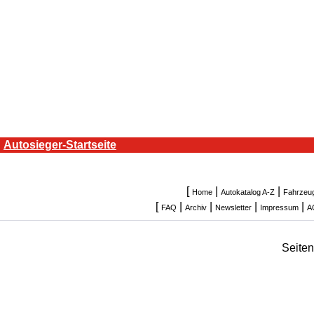
Autosieger-Startseite
[
|
|
Home
Autokatalog A-Z
Fahrzeu
[
|
|
|
|
FAQ
Archiv
Newsletter
Impressum
A
Seite