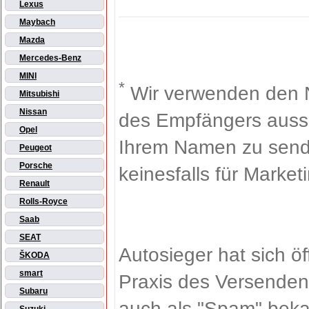
Lexus
Maybach
Mazda
Mercedes-Benz
MINI
*
Wir verwenden den 
Mitsubishi
Nissan
des Empfängers aussch
Opel
Ihrem Namen zu sende
Peugeot
Porsche
keinesfalls für Market
Renault
Rolls-Royce
Saab
SEAT
Autosieger hat sich ö
ŠKODA
smart
Praxis des Versenden
Subaru
auch als "Spam" beka