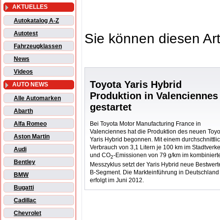
AKTUELLES
Autokatalog A-Z
Autotest
Sie können diesen Art
Fahrzeugklassen
News
Videos
Toyota Yaris Hybrid
AUTO NEWS
Produktion in Valenciennes
Alle Automarken
gestartet
Abarth
Bei Toyota Motor Manufacturing France in
Alfa Romeo
Valenciennes hat die Produktion des neuen Toyo
Aston Martin
Yaris Hybrid begonnen. Mit einem durchschnittli
Verbrauch von 3,1 Litern je 100 km im Stadtverk
Audi
und CO
-Emissionen von 79 g/km im kombiniert
2
Bentley
Messzyklus setzt der Yaris Hybrid neue Bestwert
B-Segment. Die Markteinführung in Deutschland
BMW
erfolgt im Juni 2012.
Bugatti
Cadillac
Chevrolet