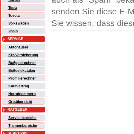
Suzuki
Tesla
senden Sie diese E-M
Toyota
Sie wissen, dass dies
Volkswagen
Volvo
SERVICE
Autohäuser
Kfz-Versicherung
Bußgeldrechner
Bußgeldkatalog
Promillerechner
Kaufvertrag
Notrufnummern
Ortsübersicht
RATGEBER
Servicebereiche
Themenbereiche
SURFTIPPS