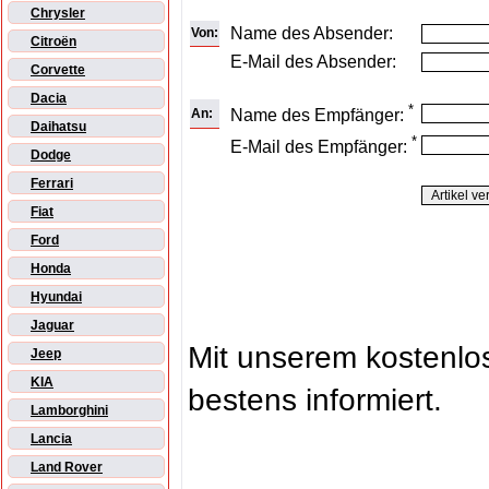
Chrysler
Name des Absender:
Von:
Citroën
E-Mail des Absender:
Corvette
Dacia
*
An:
Name des Empfänger:
Daihatsu
*
E-Mail des Empfänger:
Dodge
Ferrari
Fiat
Ford
Honda
Hyundai
Jaguar
Mit unserem kostenl
Jeep
KIA
bestens informiert.
Lamborghini
Lancia
Land Rover