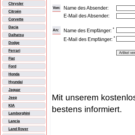
Chrysler
Name des Absender:
Von:
Citroën
E-Mail des Absender:
Corvette
Dacia
*
An:
Name des Empfänger:
Daihatsu
*
E-Mail des Empfänger:
Dodge
Ferrari
Fiat
Ford
Honda
Hyundai
Jaguar
Mit unserem kostenl
Jeep
KIA
bestens informiert.
Lamborghini
Lancia
Land Rover