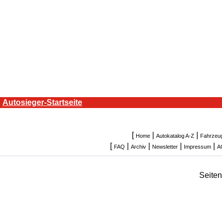
Autosieger-Startseite
[
|
|
Home
Autokatalog A-Z
Fahrzeu
[
|
|
|
|
FAQ
Archiv
Newsletter
Impressum
A
Seite