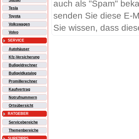
Suzuki
auch als "Spam" beka
Tesla
senden Sie diese E-M
Toyota
Volkswagen
Sie wissen, dass dies
Volvo
SERVICE
Autohäuser
Kfz-Versicherung
Bußgeldrechner
Bußgeldkatalog
Promillerechner
Kaufvertrag
Notrufnummern
Ortsübersicht
RATGEBER
Servicebereiche
Themenbereiche
SURFTIPPS