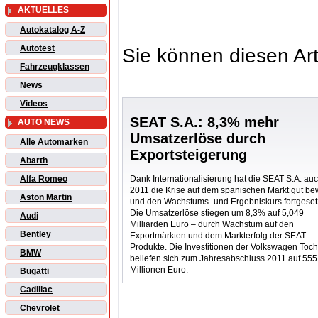
AKTUELLES
Autokatalog A-Z
Autotest
Sie können diesen Art
Fahrzeugklassen
News
Videos
SEAT S.A.: 8,3% mehr
AUTO NEWS
Umsatzerlöse durch
Alle Automarken
Exportsteigerung
Abarth
Dank Internationalisierung hat die SEAT S.A. au
Alfa Romeo
2011 die Krise auf dem spanischen Markt gut bew
Aston Martin
und den Wachstums- und Ergebniskurs fortgesetz
Die Umsatzerlöse stiegen um 8,3% auf 5,049
Audi
Milliarden Euro – durch Wachstum auf den
Bentley
Exportmärkten und dem Markterfolg der SEAT
Produkte. Die Investitionen der Volkswagen Toch
BMW
beliefen sich zum Jahresabschluss 2011 auf 555
Millionen Euro.
Bugatti
Cadillac
Chevrolet