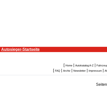
Autosieger-Startseite
[
|
|
Home
Autokatalog A-Z
Fahrzeu
[
|
|
|
|
FAQ
Archiv
Newsletter
Impressum
A
Seite