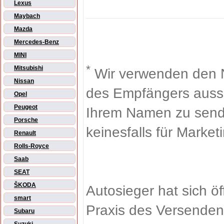
Lexus
Maybach
Mazda
Mercedes-Benz
MINI
*
Mitsubishi
Wir verwenden den 
Nissan
des Empfängers aussch
Opel
Peugeot
Ihrem Namen zu sende
Porsche
keinesfalls für Market
Renault
Rolls-Royce
Saab
SEAT
ŠKODA
Autosieger hat sich ö
smart
Praxis des Versenden
Subaru