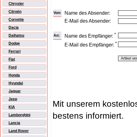
Chrysler
Citroën
Name des Absender:
Von:
Corvette
E-Mail des Absender:
Dacia
*
An:
Name des Empfänger:
Daihatsu
*
Dodge
E-Mail des Empfänger:
Ferrari
Fiat
Ford
Honda
Hyundai
Jaguar
Jeep
Mit unserem kostenl
KIA
bestens informiert.
Lamborghini
Lancia
Land Rover