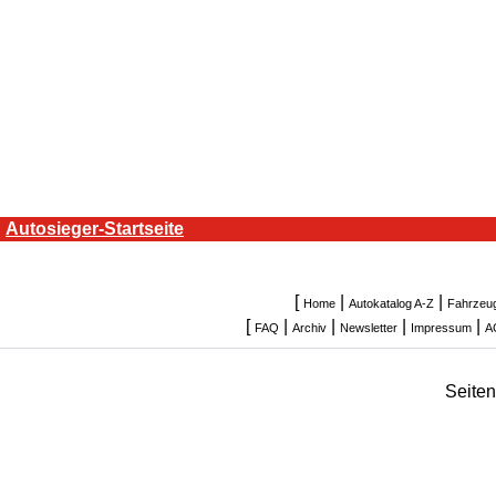
Autosieger-Startseite
[
|
|
Home
Autokatalog A-Z
Fahrzeu
[
|
|
|
|
FAQ
Archiv
Newsletter
Impressum
A
Seite