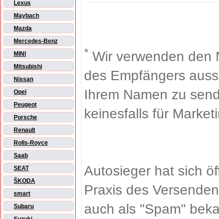
Lexus
Maybach
Mazda
Mercedes-Benz
*
Wir verwenden den 
MINI
Mitsubishi
des Empfängers aussch
Nissan
Ihrem Namen zu sende
Opel
Peugeot
keinesfalls für Market
Porsche
Renault
Rolls-Royce
Saab
Autosieger hat sich ö
SEAT
ŠKODA
Praxis des Versenden
smart
auch als "Spam" beka
Subaru