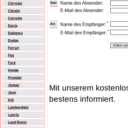
Name des Absender:
Von:
Chrysler
E-Mail des Absender:
Citroën
Corvette
*
An:
Name des Empfänger:
Dacia
*
E-Mail des Empfänger:
Daihatsu
Dodge
Ferrari
Fiat
Ford
Honda
Hyundai
Jaguar
Mit unserem kostenl
Jeep
bestens informiert.
KIA
Lamborghini
Lancia
Land Rover