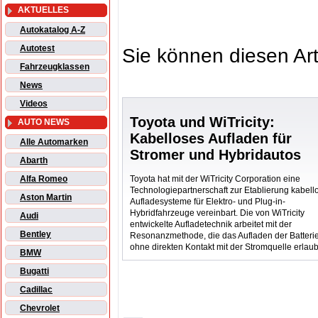
AKTUELLES
Autokatalog A-Z
Autotest
Sie können diesen Art
Fahrzeugklassen
News
Videos
Toyota und WiTricity:
AUTO NEWS
Kabelloses Aufladen für
Alle Automarken
Stromer und Hybridautos
Abarth
Toyota hat mit der WiTricity Corporation eine
Alfa Romeo
Technologiepartnerschaft zur Etablierung kabell
Aston Martin
Aufladesysteme für Elektro- und Plug-in-
Hybridfahrzeuge vereinbart. Die von WiTricity
Audi
entwickelte Aufladetechnik arbeitet mit der
Bentley
Resonanzmethode, die das Aufladen der Batteri
ohne direkten Kontakt mit der Stromquelle erlaub
BMW
Bugatti
Cadillac
Chevrolet