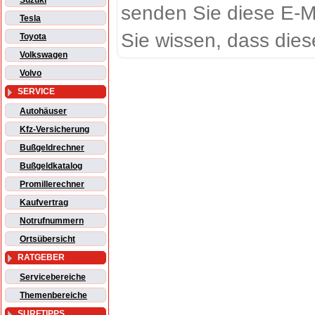
Suzuki
senden Sie diese E-M
Tesla
Sie wissen, dass dies
Toyota
Volkswagen
Volvo
SERVICE
Autohäuser
Kfz-Versicherung
Bußgeldrechner
Bußgeldkatalog
Promillerechner
Kaufvertrag
Notrufnummern
Ortsübersicht
RATGEBER
Servicebereiche
Themenbereiche
SURFTIPPS