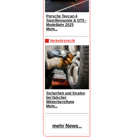
Porsche Taycan 4
Sportlimousine & GTS -
Modelljahr 2025
Mehr...
Verkehrsrecht
Sicherheit und Strafen
bei falscher
Winterbereifung
Mehr...
mehr News...