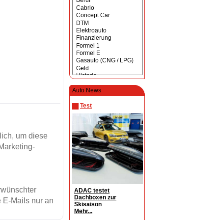
Auto News
Test
ich, um diese
Marketing-
erwünschter
ADAC testet
Dachboxen zur
 E-Mails nur an
Skisaison
Mehr...