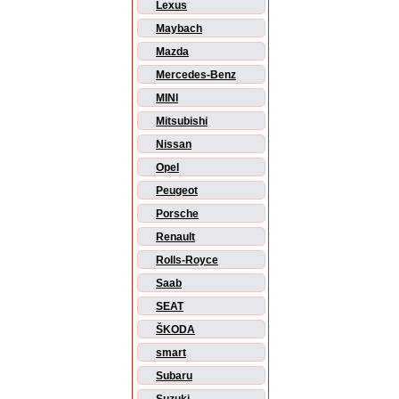
Lexus
Maybach
Mazda
Mercedes-Benz
MINI
Mitsubishi
Nissan
Opel
Peugeot
Porsche
Renault
Rolls-Royce
Saab
SEAT
ŠKODA
smart
Subaru