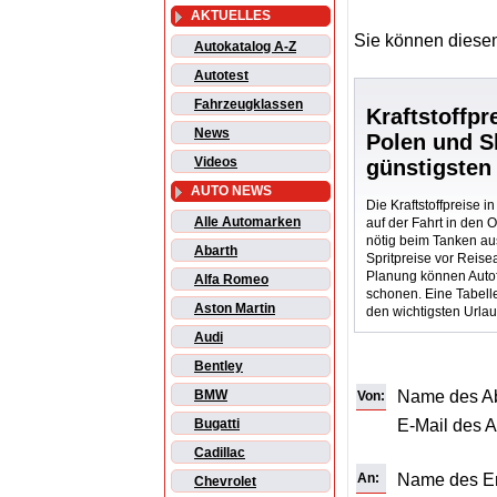
AKTUELLES
Sie können diesen
Autokatalog A-Z
Autotest
Fahrzeugklassen
Kraftstoffpr
News
Polen und 
Videos
günstigsten
AUTO NEWS
Die Kraftstoffpreise i
Alle Automarken
auf der Fahrt in den 
nötig beim Tanken au
Abarth
Spritpreise vor Reisea
Planung können Autof
Alfa Romeo
schonen. Eine Tabelle
Aston Martin
den wichtigsten Urla
Audi
Bentley
Name des A
BMW
Von:
E-Mail des 
Bugatti
Cadillac
An:
Name des E
Chevrolet