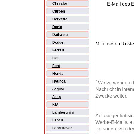
E-Mail des 
Chrysler
Citroën
Corvette
Dacia
Daihatsu
Dodge
Mit unserem kost
Ferrari
Fiat
Ford
Honda
*
Hyundai
Wir verwenden d
Nachricht in Ihre
Jaguar
Zwecke weiter.
Jeep
KIA
Lamborghini
Autosieger hat si
Lancia
Werbe-E-Mails, au
Land Rover
Personen, von den