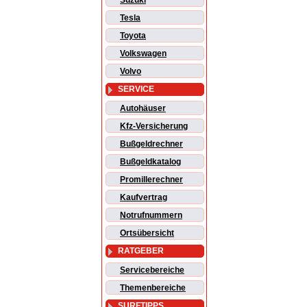
Suzuki
Tesla
Toyota
Volkswagen
Volvo
SERVICE
Autohäuser
Kfz-Versicherung
Bußgeldrechner
Bußgeldkatalog
Promillerechner
Kaufvertrag
Notrufnummern
Ortsübersicht
RATGEBER
Servicebereiche
Themenbereiche
SURFTIPPS