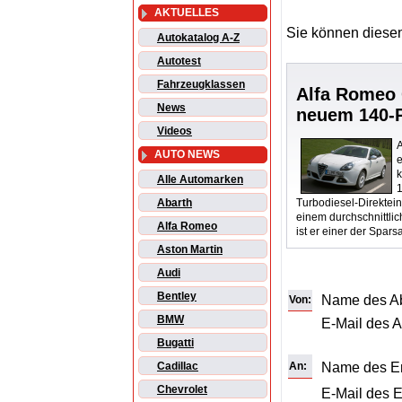
AKTUELLES
Sie können diesen
Autokatalog A-Z
Autotest
Fahrzeugklassen
Alfa Romeo 
News
neuem 140-P
Videos
A
AUTO NEWS
e
Alle Automarken
Turbodiesel-Direkteins
Abarth
einem durchschnittli
Alfa Romeo
ist er einer der Spar
Aston Martin
Audi
Bentley
Name des A
Von:
BMW
E-Mail des 
Bugatti
An:
Name des E
Cadillac
Chevrolet
E-Mail des 