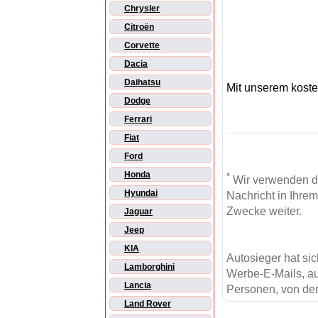
Chrysler
Citroën
Corvette
Dacia
Daihatsu
Mit unserem kost
Dodge
Ferrari
Fiat
Ford
Honda
*
Wir verwenden d
Hyundai
Nachricht in Ihre
Zwecke weiter.
Jaguar
Jeep
KIA
Autosieger hat si
Lamborghini
Werbe-E-Mails, au
Lancia
Personen, von den
Land Rover