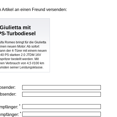
 Artikel
an einen Freund versenden:
Giulietta mit
S-Turbodiesel
lfa Romeo bringt für die Giulietta
inen neuen Motor: Ab sofort
kann der 4-Türer mit einem neuen
140 PS starken 2.0 JTDM 16V
pritzer bestellt werden. Mit
chen Verbrauch von 4,5 l/100 km
samsten seiner Leistungsklasse.
bsender:
Absender:
*
mpfänger:
*
Empfänger: