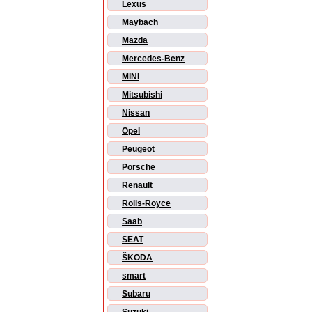
Lexus
Maybach
Mazda
Mercedes-Benz
MINI
Mitsubishi
Nissan
Opel
Peugeot
Porsche
Renault
Rolls-Royce
Saab
SEAT
ŠKODA
smart
Subaru