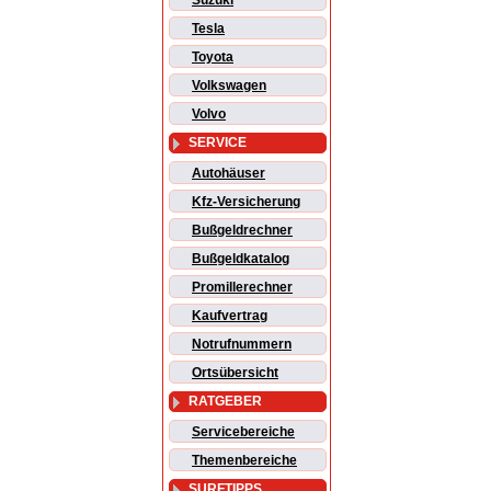
Suzuki
Tesla
Toyota
Volkswagen
Volvo
SERVICE
Autohäuser
Kfz-Versicherung
Bußgeldrechner
Bußgeldkatalog
Promillerechner
Kaufvertrag
Notrufnummern
Ortsübersicht
RATGEBER
Servicebereiche
Themenbereiche
SURFTIPPS