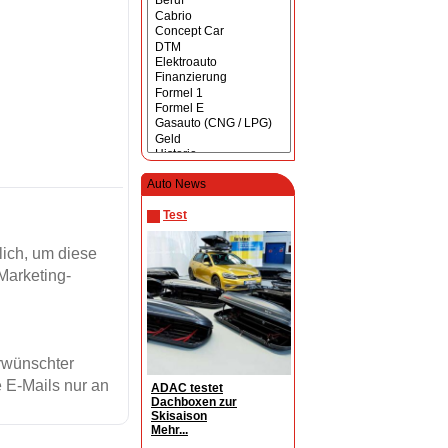
Auto News
Test
ich, um diese
Marketing-
erwünschter
 E-Mails nur an
ADAC testet
Dachboxen zur
Skisaison
Mehr...