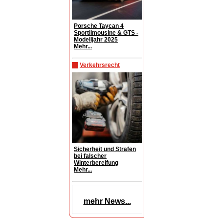
Porsche Taycan 4
Sportlimousine & GTS -
Modelljahr 2025
Mehr...
Verkehrsrecht
Sicherheit und Strafen
bei falscher
Winterbereifung
Mehr...
mehr News...