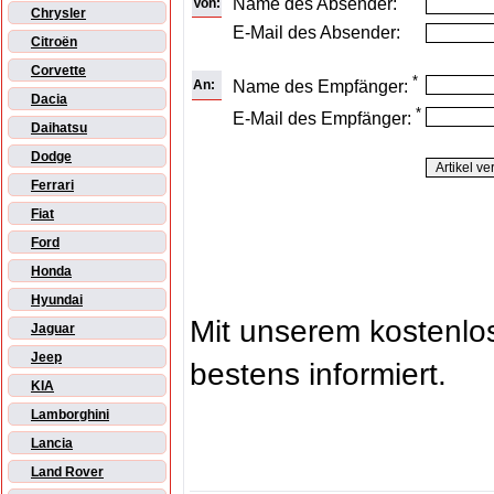
Name des Absender:
Von:
Chrysler
E-Mail des Absender:
Citroën
Corvette
*
An:
Name des Empfänger:
Dacia
*
E-Mail des Empfänger:
Daihatsu
Dodge
Ferrari
Fiat
Ford
Honda
Hyundai
Mit unserem kostenl
Jaguar
Jeep
bestens informiert.
KIA
Lamborghini
Lancia
Land Rover