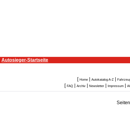
Autosieger-Startseite
[
|
|
Home
Autokatalog A-Z
Fahrzeu
[
|
|
|
|
FAQ
Archiv
Newsletter
Impressum
A
Seite