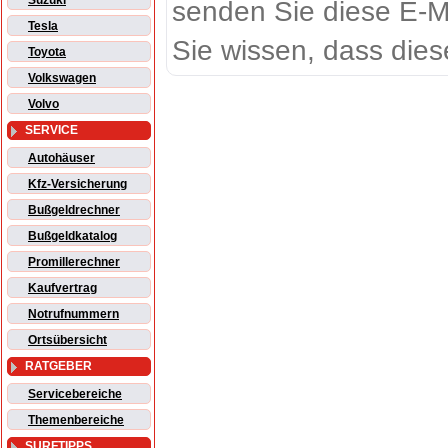
Suzuki
senden Sie diese E-M
Tesla
Sie wissen, dass dies
Toyota
Volkswagen
Volvo
SERVICE
Autohäuser
Kfz-Versicherung
Bußgeldrechner
Bußgeldkatalog
Promillerechner
Kaufvertrag
Notrufnummern
Ortsübersicht
RATGEBER
Servicebereiche
Themenbereiche
SURFTIPPS