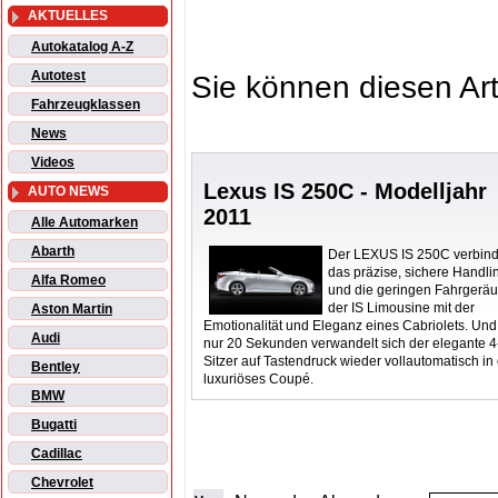
AKTUELLES
Autokatalog A-Z
Autotest
Sie können diesen Art
Fahrzeugklassen
News
Videos
Lexus IS 250C - Modelljahr
AUTO NEWS
2011
Alle Automarken
Abarth
Der LEXUS IS 250C verbind
das präzise, sichere Handli
Alfa Romeo
und die geringen Fahrgerä
der IS Limousine mit der
Aston Martin
Emotionalität und Eleganz eines Cabriolets. Und
Audi
nur 20 Sekunden verwandelt sich der elegante 4
Sitzer auf Tastendruck wieder vollautomatisch in
Bentley
luxuriöses Coupé.
BMW
Bugatti
Cadillac
Chevrolet