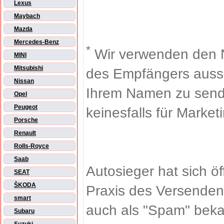
Lexus
Maybach
Mazda
Mercedes-Benz
*
Wir verwenden den 
MINI
Mitsubishi
des Empfängers aussch
Nissan
Ihrem Namen zu sende
Opel
Peugeot
keinesfalls für Market
Porsche
Renault
Rolls-Royce
Saab
Autosieger hat sich ö
SEAT
ŠKODA
Praxis des Versenden
smart
auch als "Spam" beka
Subaru