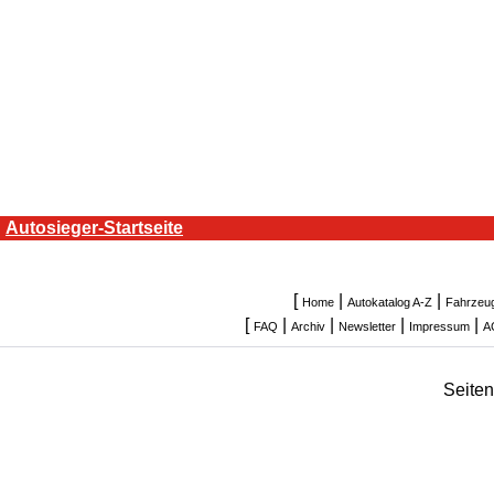
Autosieger-Startseite
[
|
|
Home
Autokatalog A-Z
Fahrzeu
[
|
|
|
|
FAQ
Archiv
Newsletter
Impressum
A
Seite