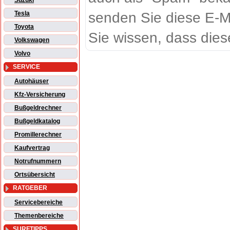
Suzuki
senden Sie diese E-M
Tesla
Toyota
Sie wissen, dass dies
Volkswagen
Volvo
SERVICE
Autohäuser
Kfz-Versicherung
Bußgeldrechner
Bußgeldkatalog
Promillerechner
Kaufvertrag
Notrufnummern
Ortsübersicht
RATGEBER
Servicebereiche
Themenbereiche
SURFTIPPS