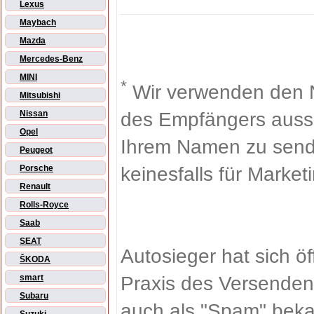
Lexus
Maybach
Mazda
Mercedes-Benz
MINI
*
Wir verwenden den 
Mitsubishi
des Empfängers aussch
Nissan
Opel
Ihrem Namen zu sende
Peugeot
keinesfalls für Market
Porsche
Renault
Rolls-Royce
Saab
SEAT
Autosieger hat sich ö
ŠKODA
Praxis des Versenden
smart
Subaru
auch als "Spam" beka