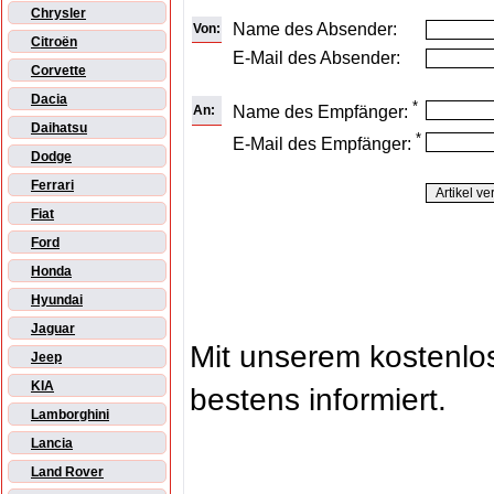
Chrysler
Name des Absender:
Von:
Citroën
E-Mail des Absender:
Corvette
Dacia
*
An:
Name des Empfänger:
Daihatsu
*
E-Mail des Empfänger:
Dodge
Ferrari
Fiat
Ford
Honda
Hyundai
Jaguar
Mit unserem kostenl
Jeep
KIA
bestens informiert.
Lamborghini
Lancia
Land Rover