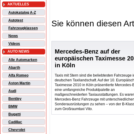
AKTUELLES
Autokatalog A-Z
Autotest
Sie können diesen Art
Fahrzeugklassen
News
Videos
Mercedes-Benz auf der
AUTO NEWS
europäischen Taximesse 2
Alle Automarken
in Köln
Abarth
Taxis mit Stern sind die beliebtesten Fahrzeuge i
Alfa Romeo
deutschen Taxilandschaft. Auf der 10. Europäisc
Aston Martin
Taximesse 2010 in Köln präsentierte Mercedes-
eine umfangreiche Produktpalette an
Audi
maßgeschneiderten Taxiausstattungen. Es waren
Bentley
Mercedes-Benz Fahrzeuge mit unterschiedliche
Sonderausrüstungen zu sehen – von der B-Klass
BMW
zum Großraumtaxi Vito.
Bugatti
Cadillac
Chevrolet