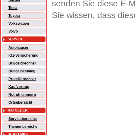
Suzuki
senden Sie diese E-M
Tesla
Sie wissen, dass dies
Toyota
Volkswagen
Volvo
SERVICE
Autohäuser
Kfz-Versicherung
Bußgeldrechner
Bußgeldkatalog
Promillerechner
Kaufvertrag
Notrufnummern
Ortsübersicht
RATGEBER
Servicebereiche
Themenbereiche
SURFTIPPS