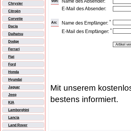
Name des Absender:
Von:
Chrysler
E-Mail des Absender:
Citroën
Corvette
*
An:
Name des Empfänger:
Dacia
*
E-Mail des Empfänger:
Daihatsu
Dodge
Ferrari
Fiat
Ford
Honda
Hyundai
Mit unserem kostenl
Jaguar
Jeep
bestens informiert.
KIA
Lamborghini
Lancia
Land Rover