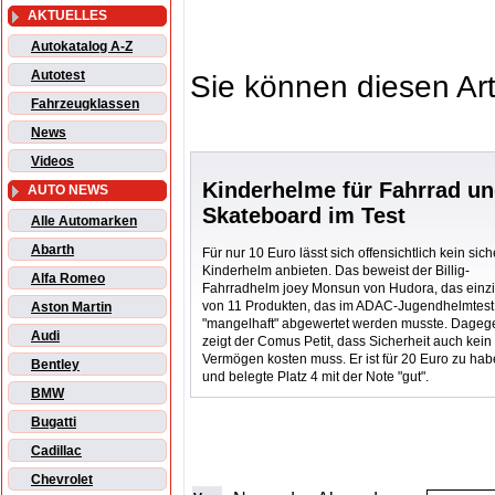
AKTUELLES
Autokatalog A-Z
Autotest
Sie können diesen Art
Fahrzeugklassen
News
Videos
Kinderhelme für Fahrrad u
AUTO NEWS
Skateboard im Test
Alle Automarken
Abarth
Für nur 10 Euro lässt sich offensichtlich kein sich
Kinderhelm anbieten. Das beweist der Billig-
Alfa Romeo
Fahrradhelm joey Monsun von Hudora, das einz
von 11 Produkten, das im ADAC-Jugendhelmtest
Aston Martin
"mangelhaft" abgewertet werden musste. Dageg
Audi
zeigt der Comus Petit, dass Sicherheit auch kein
Vermögen kosten muss. Er ist für 20 Euro zu ha
Bentley
und belegte Platz 4 mit der Note "gut".
BMW
Bugatti
Cadillac
Chevrolet