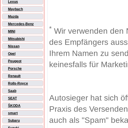
Lexus
Maybach
Mazda
Mercedes-Benz
*
Wir verwenden den 
MINI
Mitsubishi
des Empfängers aussch
Nissan
Ihrem Namen zu sende
Opel
Peugeot
keinesfalls für Market
Porsche
Renault
Rolls-Royce
Saab
Autosieger hat sich ö
SEAT
ŠKODA
Praxis des Versenden
smart
auch als "Spam" beka
Subaru