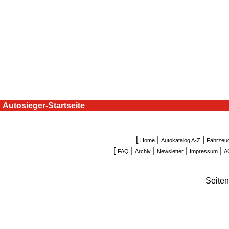
Autosieger-Startseite
[
|
|
Home
Autokatalog A-Z
Fahrzeu
[
|
|
|
|
FAQ
Archiv
Newsletter
Impressum
A
Seite