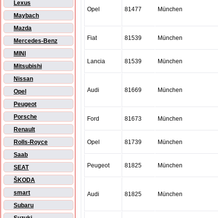
Lexus
Opel
81477
München
Maybach
Mazda
Fiat
81539
München
Mercedes-Benz
MINI
Lancia
81539
München
Mitsubishi
Nissan
Audi
81669
München
Opel
Peugeot
Porsche
Ford
81673
München
Renault
Opel
81739
München
Rolls-Royce
Saab
Peugeot
81825
München
SEAT
ŠKODA
smart
Audi
81825
München
Subaru