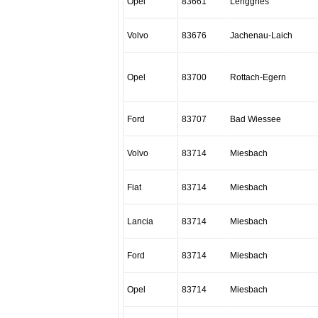
Opel
83661
Lenggries
Volvo
83676
Jachenau-Laich
Opel
83700
Rottach-Egern
Ford
83707
Bad Wiessee
Volvo
83714
Miesbach
Fiat
83714
Miesbach
Lancia
83714
Miesbach
Ford
83714
Miesbach
Opel
83714
Miesbach