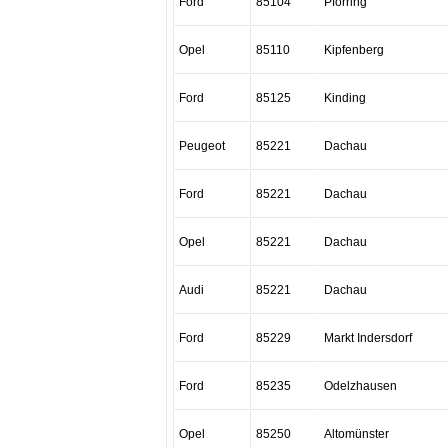
Ford
85104
Pförring
Opel
85110
Kipfenberg
Ford
85125
Kinding
Peugeot
85221
Dachau
Ford
85221
Dachau
Opel
85221
Dachau
Audi
85221
Dachau
Ford
85229
Markt Indersdorf
Ford
85235
Odelzhausen
Opel
85250
Altomünster