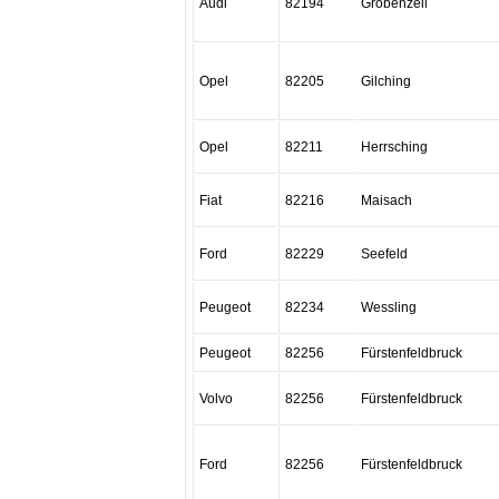
Audi
82194
Gröbenzell
Opel
82205
Gilching
Opel
82211
Herrsching
Fiat
82216
Maisach
Ford
82229
Seefeld
Peugeot
82234
Wessling
Peugeot
82256
Fürstenfeldbruck
Volvo
82256
Fürstenfeldbruck
Ford
82256
Fürstenfeldbruck