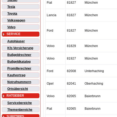
Suzuki
Fiat
81827
München
Tesla
Toyota
Lancia
81827
München
Volkswagen
Volvo
Ford
81827
München
SERVICE
Autohäuser
Volvo
81829
München
Kfz-Versicherung
Bußgeldrechner
Volvo
81927
München
Bußgeldkatalog
Promillerechner
Ford
82008
Unterhaching
Kaufvertrag
Notrufnummern
Opel
82041
Oberhaching
Ortsübersicht
RATGEBER
Volvo
82065
Baierbrunn
Servicebereiche
Fiat
82065
Baierbrunn
Themenbereiche
SURFTIPPS