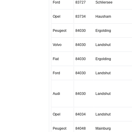
Ford
83727
Schliersee
Opel
83734
Hausham
Peugeot
84030
Ergolding
Volvo
84030
Landshut
Fiat
84030
Ergolding
Ford
84030
Landshut
Audi
84030
Landshut
Opel
84034
Landshut
Peugeot
84048
Mainburg