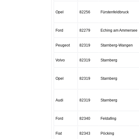
Opel
82256
Fürstenfeldbruck
Ford
82279
Eching am Ammersee
Peugeot
82319
Starnberg-Wangen
Volvo
82319
Starnberg
Opel
82319
Starnberg
Audi
82319
Starnberg
Ford
82340
Feldafing
Fiat
82343
Pöcking