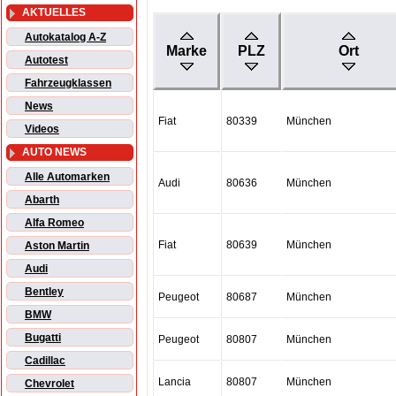
AKTUELLES
Autokatalog A-Z
Marke
PLZ
Ort
Autotest
Fahrzeugklassen
News
Fiat
80339
München
Videos
AUTO NEWS
Alle Automarken
Audi
80636
München
Abarth
Alfa Romeo
Fiat
80639
München
Aston Martin
Audi
Bentley
Peugeot
80687
München
BMW
Bugatti
Peugeot
80807
München
Cadillac
Lancia
80807
München
Chevrolet