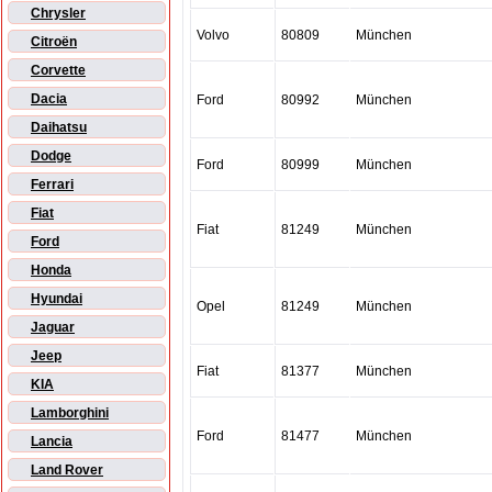
Chrysler
Volvo
80809
München
Citroën
Corvette
Dacia
Ford
80992
München
Daihatsu
Dodge
Ford
80999
München
Ferrari
Fiat
Fiat
81249
München
Ford
Honda
Hyundai
Opel
81249
München
Jaguar
Jeep
Fiat
81377
München
KIA
Lamborghini
Ford
81477
München
Lancia
Land Rover