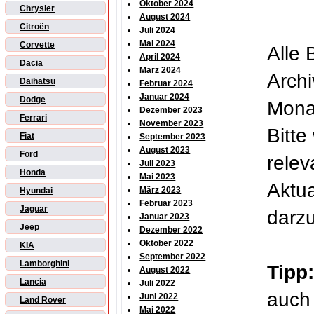
Oktober 2024
Chrysler
August 2024
Citroën
Juli 2024
Mai 2024
Corvette
Alle 
April 2024
Dacia
März 2024
Archi
Daihatsu
Februar 2024
Januar 2024
Dodge
Monat
Dezember 2023
Ferrari
November 2023
Bitte
Fiat
September 2023
August 2023
Ford
relev
Juli 2023
Honda
Mai 2023
Aktua
März 2023
Hyundai
Februar 2023
Jaguar
darzu
Januar 2023
Jeep
Dezember 2022
Oktober 2022
KIA
September 2022
Lamborghini
Tipp:
August 2022
Lancia
Juli 2022
auch
Juni 2022
Land Rover
Mai 2022