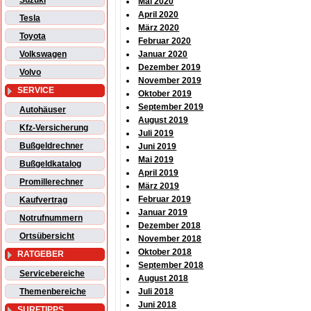
Suzuki
Mai 2020
April 2020
Tesla
März 2020
Toyota
Februar 2020
Volkswagen
Januar 2020
Dezember 2019
Volvo
November 2019
SERVICE
Oktober 2019
September 2019
Autohäuser
August 2019
Kfz-Versicherung
Juli 2019
Bußgeldrechner
Juni 2019
Mai 2019
Bußgeldkatalog
April 2019
Promillerechner
März 2019
Februar 2019
Kaufvertrag
Januar 2019
Notrufnummern
Dezember 2018
Ortsübersicht
November 2018
Oktober 2018
RATGEBER
September 2018
Servicebereiche
August 2018
Themenbereiche
Juli 2018
Juni 2018
SURFTIPPS