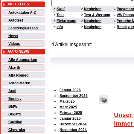
AKTUELLES
->
Kauf
->
Neuheiten
»
Panamera 
Autokatalog A-Z
->
Test
->
Test & Wertung
»
VW Passat
Autotest
->
Elektroauto
->
Neuheiten
»
Porsche M
->
Info
->
Neuheiten
»
Bentley e
Fahrzeugklassen
News
Videos
4 Artikel insgesamt
AUTO NEWS
Alle Automarken
Abarth
Alfa Romeo
Aston Martin
Januar 2026
Audi
September 2025
Bentley
Mai 2025
BMW
März 2025
Februar 2025
Unser 
Bugatti
Januar 2025
Cadillac
immer
Dezember 2024
Chevrolet
November 2024