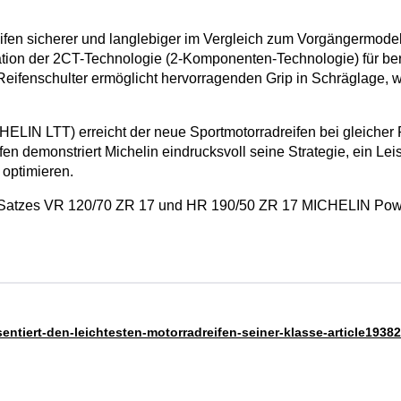
eifen sicherer und langlebiger im Vergleich zum Vorgängermode
ation der 2CT-Technologie (2-Komponenten-Technologie) für b
ifenschulter ermöglicht hervorragenden Grip in Schräglage, wäh
N LTT) erreicht der neue Sportmotorradreifen bei gleicher Pro
n demonstriert Michelin eindrucksvoll seine Strategie, ein Le
 optimieren.
nes Satzes VR 120/70 ZR 17 und HR 190/50 ZR 17 MICHELIN Powe
entiert-den-leichtesten-motorradreifen-seiner-klasse-article19382