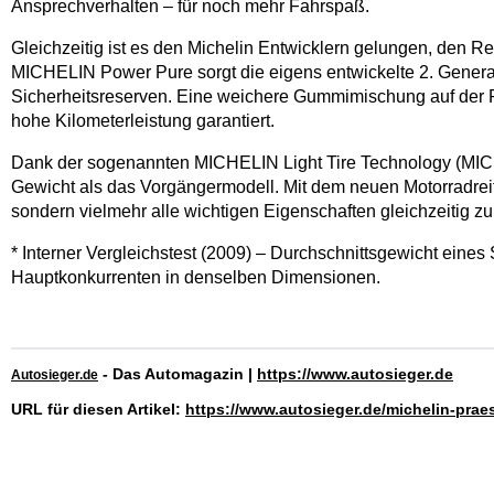
Ansprechverhalten – für noch mehr Fahrspaß.
Gleichzeitig ist es den Michelin Entwicklern gelungen, den R
MICHELIN Power Pure sorgt die eigens entwickelte 2. Gener
Sicherheitsreserven. Eine weichere Gummimischung auf der Re
hohe Kilometerleistung garantiert.
Dank der sogenannten MICHELIN Light Tire Technology (MICHELI
Gewicht als das Vorgängermodell. Mit dem neuen Motorradreife
sondern vielmehr alle wichtigen Eigenschaften gleichzeitig zu
* Interner Vergleichstest (2009) – Durchschnittsgewicht ei
Hauptkonkurrenten in denselben Dimensionen.
- Das Automagazin |
https://www.autosieger.de
Autosieger.de
URL für diesen Artikel:
https://www.autosieger.de/michelin-praes