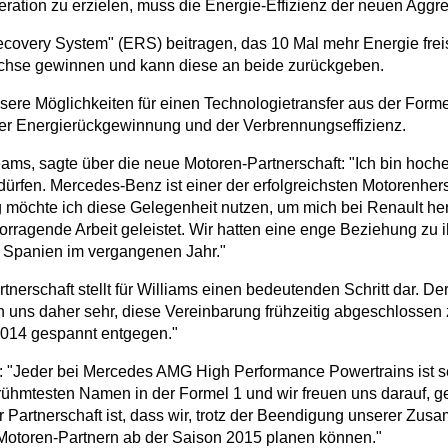
neration zu erzielen, muss die Energie-Effizienz der neuen Agg
Recovery System" (ERS) beitragen, das 10 Mal mehr Energie fre
rachse gewinnen und kann diese an beide zurückgeben.
ere Möglichkeiten für einen Technologietransfer aus der Forme
der Energierückgewinnung und der Verbrennungseffizienz.
ams, sagte über die neue Motoren-Partnerschaft: "Ich bin hoche
fen. Mercedes-Benz ist einer der erfolgreichsten Motorenherste
ig möchte ich diese Gelegenheit nutzen, um mich bei Renault he
orragende Arbeit geleistet. Wir hatten eine enge Beziehung zu 
 Spanien im vergangenen Jahr."
tnerschaft stellt für Williams einen bedeutenden Schritt dar. De
reuen uns daher sehr, diese Vereinbarung frühzeitig abgeschlos
2014 gespannt entgegen."
"Jeder bei Mercedes AMG High Performance Powertrains ist seh
ühmtesten Namen in der Formel 1 und wir freuen uns darauf, ge
r Partnerschaft ist, dass wir, trotz der Beendigung unserer Z
Motoren-Partnern ab der Saison 2015 planen können."