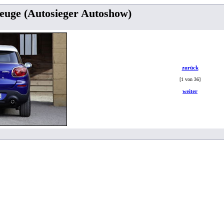
euge (Autosieger Autoshow)
zurück
[1 von 36]
weiter