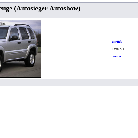
euge (Autosieger Autoshow)
zurück
[1 von 27]
weiter