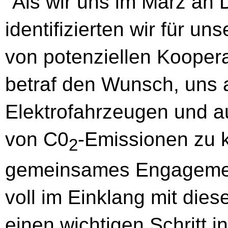
"Als wir uns im März an D
identifizierten wir für 
von potenziellen Koopera
betraf den Wunsch, uns 
Elektrofahrzeugen und a
von C0
-Emissionen zu 
2
gemeinsames Engagement 
voll im Einklang mit dies
einen wichtigen Schritt i